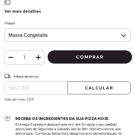
Ver mais detalhes
Massa
ALTERAR CEP
Entregas para o CEP:
Meios de envio
CALCULAR
Não sei meu CEP
RECEBA OS INGREDIENTES DA SUA PIZZA HOJE
Entrega Express é despachada em até 2h após o seu pedido
aprovado de Segunda à Sábado até as 18h. Não enviamos aos
domingos. Compras feitas fora desse horário são entregues no