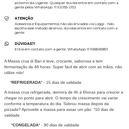
próximo dia vigente. Qualquer dúvida entre em contato com a
gente pelos WhatsApp: 11 92055-2132
ATENÇÃO
Acessórios e Equipamentos não são enviados via Loggi - Não
escolha esse método de envio, dúvidas entre em contato com a
gente.
DÚVIDAS?!
Entre em contato com a gente. WhatsApp-11.965865583
A Massa crua di Bari é leve, crocante, saborosa e tem
fermentação de 48 horas.
Super fácil de abrir com as mãos, não
utilize rolo!
*
REFRIGERADA
*
- 15 dias de validade
A massa crua refrigerada, demora de 4h á 6horas para crescer
e
chegar no ponto para abrir. O tempo de crescimento vai variar
conforme
a temperatura do dia. Sobrou massa depois da
pizzada? Aproveite a massa para assar um pão.
*10 dias de
validade
*
CONGELADA
* -
90 dias de validade