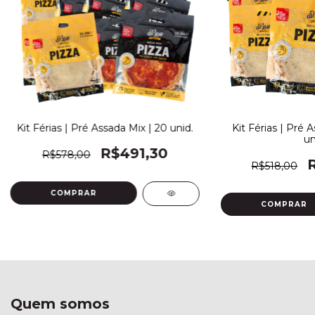
Kit Férias | Pré Assada Mix | 20 unid.
Kit Férias | Pré 
un
R$491,30
R$578,00
R$518,00
Quem somos