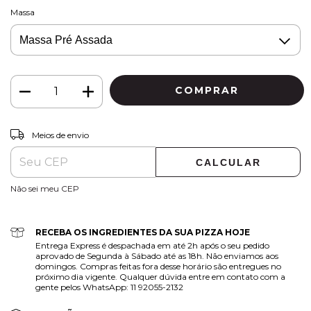
Massa
ALTERAR CEP
Entregas para o CEP:
Meios de envio
CALCULAR
Não sei meu CEP
RECEBA OS INGREDIENTES DA SUA PIZZA HOJE
Entrega Express é despachada em até 2h após o seu pedido
aprovado de Segunda à Sábado até as 18h. Não enviamos aos
domingos. Compras feitas fora desse horário são entregues no
próximo dia vigente. Qualquer dúvida entre em contato com a
gente pelos WhatsApp: 11 92055-2132