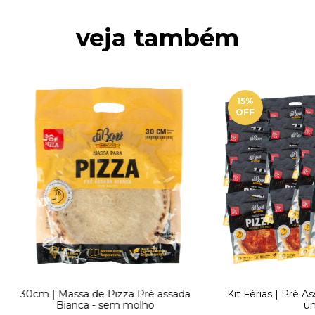
veja também
15
%
OFF
30cm | Massa de Pizza Pré assada
Kit Férias | Pré A
Bianca - sem molho
un