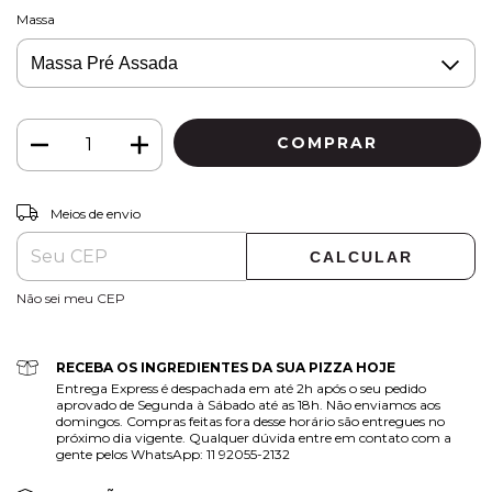
Massa
ALTERAR CEP
Entregas para o CEP:
Meios de envio
CALCULAR
Não sei meu CEP
RECEBA OS INGREDIENTES DA SUA PIZZA HOJE
Entrega Express é despachada em até 2h após o seu pedido
aprovado de Segunda à Sábado até as 18h. Não enviamos aos
domingos. Compras feitas fora desse horário são entregues no
próximo dia vigente. Qualquer dúvida entre em contato com a
gente pelos WhatsApp: 11 92055-2132