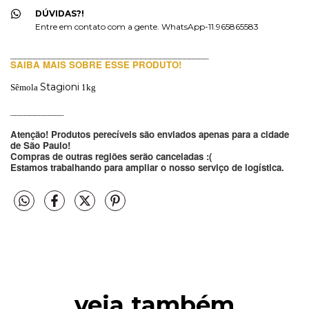
DÚVIDAS?!
Entre em contato com a gente. WhatsApp-11.965865583
_________________________________________
SAIBA MAIS SOBRE ESSE PRODUTO!
Stagioni
Sêmola
1kg
___________
Atenção! Produtos perecíveis são enviados apenas para a cidade 
de São Paulo!
Compras de outras regiões serão canceladas :(
Estamos trabalhando para ampliar o nosso serviço de logística.
veja também