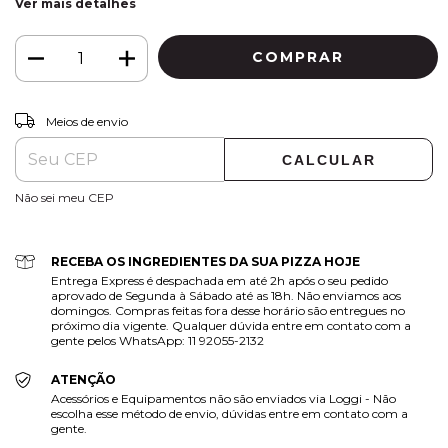
Ver mais detalhes
ALTERAR CEP
Entregas para o CEP:
Meios de envio
CALCULAR
Não sei meu CEP
RECEBA OS INGREDIENTES DA SUA PIZZA HOJE
Entrega Express é despachada em até 2h após o seu pedido
aprovado de Segunda à Sábado até as 18h. Não enviamos aos
domingos. Compras feitas fora desse horário são entregues no
próximo dia vigente. Qualquer dúvida entre em contato com a
gente pelos WhatsApp: 11 92055-2132
ATENÇÃO
Acessórios e Equipamentos não são enviados via Loggi - Não
escolha esse método de envio, dúvidas entre em contato com a
gente.