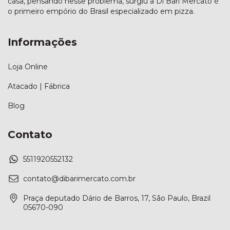
casa, pensando nesse problema, surgiu a Di Bari Mercato é
o primeiro empório do Brasil especializado em pizza.
Informações
Loja Online
Atacado | Fábrica
Blog
Contato
5511920552132
contato@dibarimercato.com.br
Praça deputado Dário de Barros, 17, São Paulo, Brazil
05670-090