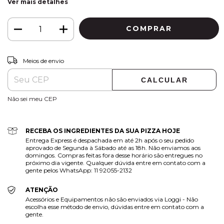
Ver mais detalhes
ALTERAR CEP
Entregas para o CEP:
Meios de envio
CALCULAR
Não sei meu CEP
RECEBA OS INGREDIENTES DA SUA PIZZA HOJE
Entrega Express é despachada em até 2h após o seu pedido
aprovado de Segunda à Sábado até as 18h. Não enviamos aos
domingos. Compras feitas fora desse horário são entregues no
próximo dia vigente. Qualquer dúvida entre em contato com a
gente pelos WhatsApp: 11 92055-2132
ATENÇÃO
Acessórios e Equipamentos não são enviados via Loggi - Não
escolha esse método de envio, dúvidas entre em contato com a
gente.