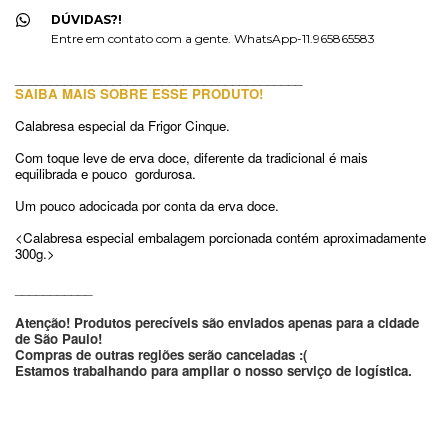
DÚVIDAS?!
Entre em contato com a gente. WhatsApp-11.965865583
_________________________________________
SAIBA MAIS SOBRE ESSE PRODUTO!
Calabresa especial da Frigor Cinque.
Com toque leve de erva doce, diferente da tradicional é mais 
equilibrada e pouco  gordurosa.
Um pouco adocicada por conta da erva doce.
<Calabresa especial embalagem porcionada contém aproximadamente 
300g.>
___________
Atenção! Produtos perecíveis são enviados apenas para a cidade 
de São Paulo!
Compras de outras regiões serão canceladas :(
Estamos trabalhando para ampliar o nosso serviço de logística.